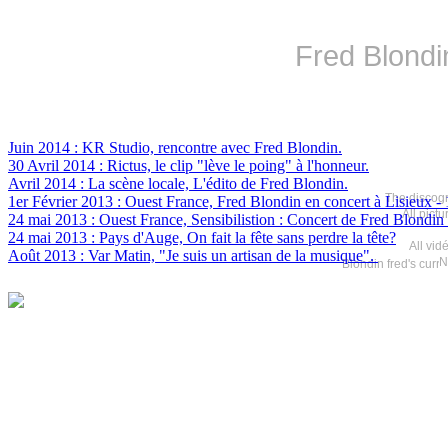
Fred Blondi
Juin 2014 : KR Studio, rencontre avec Fred Blondin.
30 Avril 2014 : Rictus, le clip "lève le poing" à l'honneur.
Avril 2014 : La scène locale, L'édito de Fred Blondin.
The discogr
1er Février 2013 : Ouest France, Fred Blondin en concert à Lisieux
- 
All pict
24 mai 2013 : Ouest France, Sensibilistion : Concert de Fred Blondin l
24 mai 2013 : Pays d'Auge, On fait la fête sans perdre la tête?
All vid
Août 2013 : Var Matin, "Je suis un artisan de la musique".
N
Blondin fred's curr