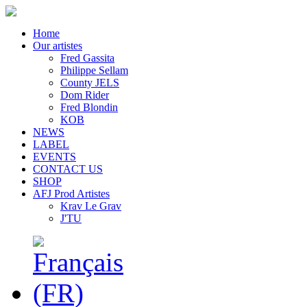
Home
Our artistes
Fred Gassita
Philippe Sellam
County JELS
Dom Rider
Fred Blondin
KOB
NEWS
LABEL
EVENTS
CONTACT US
SHOP
AFJ Prod Artistes
Krav Le Grav
J'TU