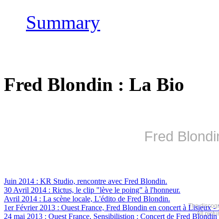
Summary
Fred Blondin : La Bio
Fred Blondi
Juin 2014 : KR Studio, rencontre avec Fred Blondin.
30 Avril 2014 : Rictus, le clip "lève le poing" à l'honneur.
Avril 2014 : La scène locale, L'édito de Fred Blondin.
The discogr
1er Février 2013 : Ouest France, Fred Blondin en concert à Lisieux
- 
All pict
24 mai 2013 : Ouest France, Sensibilistion : Concert de Fred Blondin l