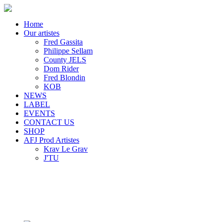
Home
Our artistes
Fred Gassita
Philippe Sellam
County JELS
Dom Rider
Fred Blondin
KOB
NEWS
LABEL
EVENTS
CONTACT US
SHOP
AFJ Prod Artistes
Krav Le Grav
J'TU