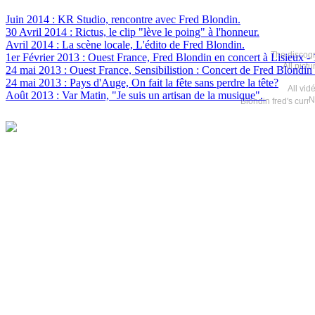
Juin 2014 : KR Studio, rencontre avec Fred Blondin.
30 Avril 2014 : Rictus, le clip "lève le poing" à l'honneur.
Avril 2014 : La scène locale, L'édito de Fred Blondin.
The discogr
1er Février 2013 : Ouest France, Fred Blondin en concert à Lisieux
- 
All pict
24 mai 2013 : Ouest France, Sensibilistion : Concert de Fred Blondin l
24 mai 2013 : Pays d'Auge, On fait la fête sans perdre la tête?
All vid
Août 2013 : Var Matin, "Je suis un artisan de la musique".
N
Blondin fred's curr