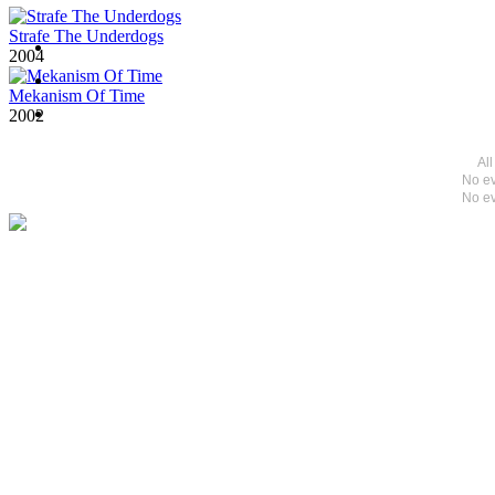
Strafe The Underdogs
2004
Mekanism Of Time
2002
Al
No ev
No ev