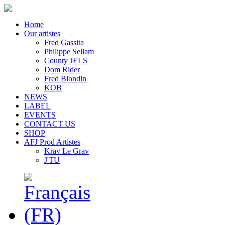
Home
Our artistes
Fred Gassita
Philippe Sellam
County JELS
Dom Rider
Fred Blondin
KOB
NEWS
LABEL
EVENTS
CONTACT US
SHOP
AFJ Prod Artistes
Krav Le Grav
J'TU