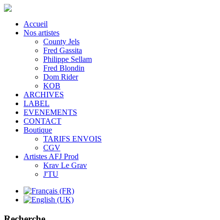
Accueil
Nos artistes
County Jels
Fred Gassita
Philippe Sellam
Fred Blondin
Dom Rider
KOB
ARCHIVES
LABEL
EVENEMENTS
CONTACT
Boutique
TARIFS ENVOIS
CGV
Artistes AFJ Prod
Krav Le Grav
J'TU
Recherche