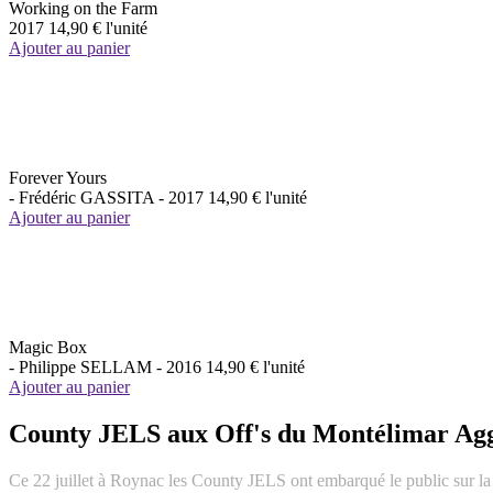
Working on the Farm
2017
14,90 €
l'unité
Ajouter au panier
Forever Yours
- Frédéric GASSITA -
2017
14,90 €
l'unité
Ajouter au panier
Magic Box
- Philippe SELLAM -
2016
14,90 €
l'unité
Ajouter au panier
County JELS aux Off's du Montélimar Agg
Ce 22 juillet à Roynac les County JELS ont embarqué le public sur la