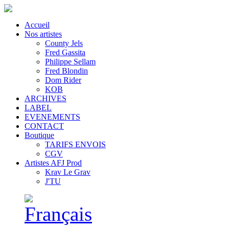
Accueil
Nos artistes
County Jels
Fred Gassita
Philippe Sellam
Fred Blondin
Dom Rider
KOB
ARCHIVES
LABEL
EVENEMENTS
CONTACT
Boutique
TARIFS ENVOIS
CGV
Artistes AFJ Prod
Krav Le Grav
J'TU